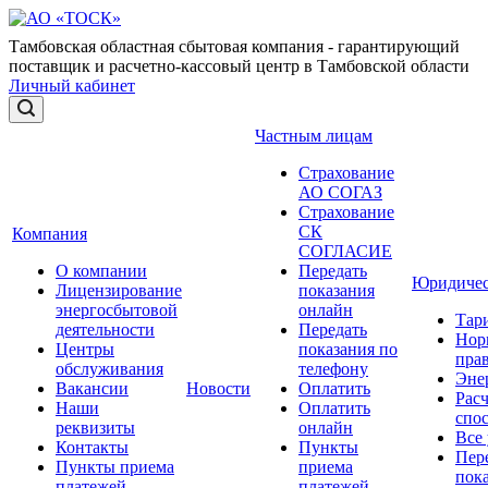
Тамбовская областная сбытовая компания - гарантирующий
поставщик и расчетно-кассовый центр в Тамбовской области
Личный кабинет
Частным лицам
Страхование
АО СОГАЗ
Страхование
СК
Компания
СОГЛАСИЕ
О компании
Передать
Юридичес
Лицензирование
показания
энергосбытовой
онлайн
Тар
деятельности
Передать
Нор
Центры
показания по
прав
обслуживания
телефону
Эне
Вакансии
Новости
Оплатить
Рас
Наши
Оплатить
спо
реквизиты
онлайн
Все
Контакты
Пункты
Пер
Пункты приема
приема
пок
платежей
платежей