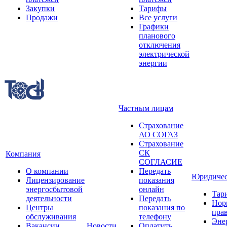
Закупки
Тарифы
Продажи
Все услуги
Графики
планового
отключения
электрической
энергии
Частным лицам
Страхование
АО СОГАЗ
Страхование
СК
Компания
СОГЛАСИЕ
О компании
Передать
Юридичес
Лицензирование
показания
энергосбытовой
онлайн
Тар
деятельности
Передать
Нор
Центры
показания по
прав
обслуживания
телефону
Эне
Вакансии
Новости
Оплатить