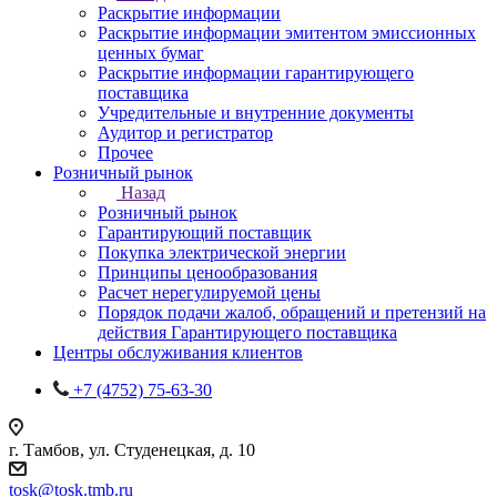
Раскрытие информации
Раскрытие информации эмитентом эмиссионных
ценных бумаг
Раскрытие информации гарантирующего
поставщика
Учредительные и внутренние документы
Аудитор и регистратор
Прочее
Розничный рынок
Назад
Розничный рынок
Гарантирующий поставщик
Покупка электрической энергии
Принципы ценообразования
Расчет нерегулируемой цены
Порядок подачи жалоб, обращений и претензий на
действия Гарантирующего поставщика
Центры обслуживания клиентов
+7 (4752) 75-63-30
г. Тамбов, ул. Студенецкая, д. 10
tosk@tosk.tmb.ru