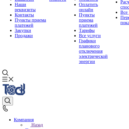
Рас
Наши
Оплатить
спо
реквизиты
онлайн
Все
Контакты
Пункты
Пер
Пункты приема
приема
пок
платежей
платежей
Закупки
Тарифы
Продажи
Все услуги
Графики
планового
отключения
электрической
энергии
Компания
Назад