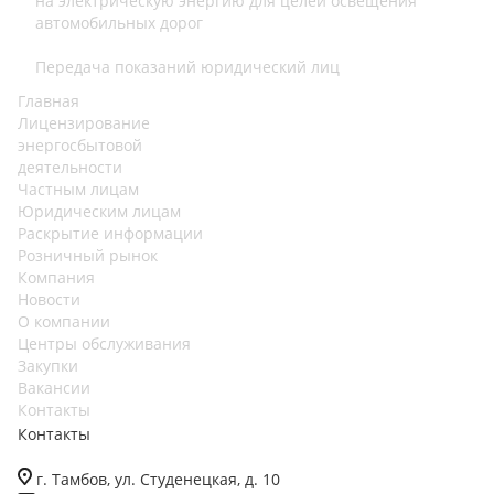
на электрическую энергию для целей освещения
автомобильных дорог
Передача показаний юридический лиц
Главная
Лицензирование
энергосбытовой
деятельности
Частным лицам
Юридическим лицам
Раскрытие информации
Розничный рынок
Компания
Новости
О компании
Центры обслуживания
Закупки
Вакансии
Контакты
Контакты
г. Тамбов, ул. Студенецкая, д. 10