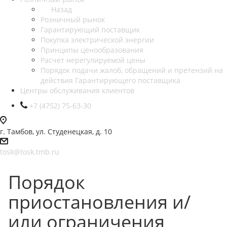
Назад
Розничный рынок
Гарантирующий поставщик
Покупка электрической энергии
Принципы ценообразования
Расчет нерегулируемой цены
Порядок подачи жалоб, обращений и претензий на
действия Гарантирующего поставщика
Центры обслуживания клиентов
+7 (4752) 75-63-30
г. Тамбов, ул. Студенецкая, д. 10
tosk@tosk.tmb.ru
Порядок
приостановления и/
или ограничения