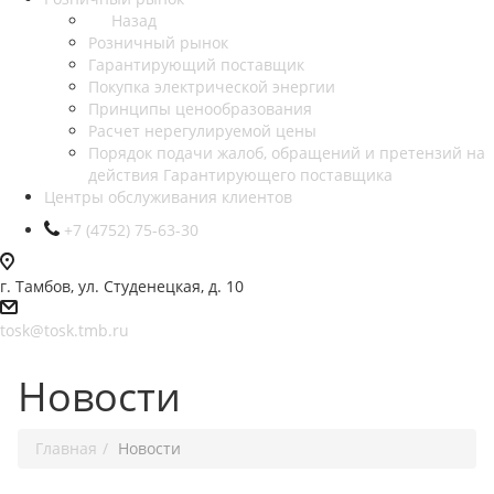
Назад
Розничный рынок
Гарантирующий поставщик
Покупка электрической энергии
Принципы ценообразования
Расчет нерегулируемой цены
Порядок подачи жалоб, обращений и претензий на
действия Гарантирующего поставщика
Центры обслуживания клиентов
+7 (4752) 75-63-30
г. Тамбов, ул. Студенецкая, д. 10
tosk@tosk.tmb.ru
Новости
Главная
Новости