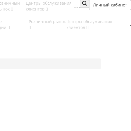
озничный
Центры обслуживания
Личный кабинет
ынок
клиентов
е
Розничный рынок
Центры обслуживания
ции
клиентов