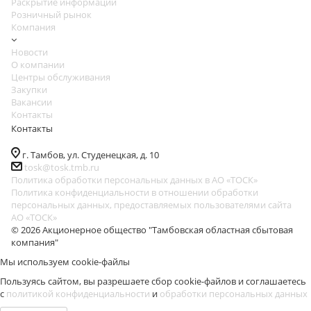
Раскрытие информации
Розничный рынок
Компания
Новости
О компании
Центры обслуживания
Закупки
Вакансии
Контакты
Контакты
г. Тамбов, ул. Студенецкая, д. 10
tosk@tosk.tmb.ru
Политика обработки персональных данных в АО «ТОСК»
Политика конфиденциальности в отношении обработки
персональных данных, предоставляемых пользователями сайта
АО «ТОСК»
© 2026 Акционерное общество "Тамбовская областная сбытовая
компания"
Мы используем cookie-файлы
Пользуясь сайтом, вы разрешаете сбор cookie-файлов и соглашаетесь
с
политикой конфиденциальности
и
обработки персональных данных