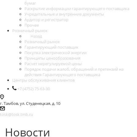
бумаг
Раскрытие информации гарантирующего поставщика
Учредительные и внутренние документы
Аудитор и регистратор
Прочее
Розничный рынок
Назад
Розничный рынок
Гарантирующий поставщик
Покупка электрической энергии
Принципы ценообразования
Расчет нерегулируемой цены
Порядок подачи жалоб, обращений и претензий на
действия Гарантирующего поставщика
Центры обслуживания клиентов
+7 (4752) 75-63-30
г. Тамбов, ул. Студенецкая, д. 10
tosk@tosk.tmb.ru
Новости