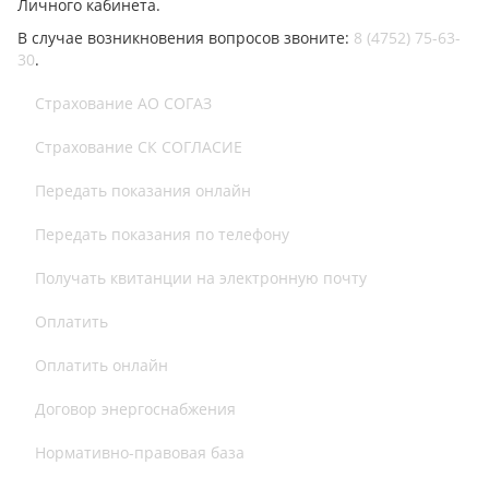
Личного кабинета.
В случае возникновения вопросов звоните:
8 (4752) 75-63-
30
.
Страхование АО СОГАЗ
Страхование СК СОГЛАСИЕ
Передать показания онлайн
Передать показания по телефону
Получать квитанции на электронную почту
Оплатить
Оплатить онлайн
Договор энергоснабжения
Нормативно-правовая база