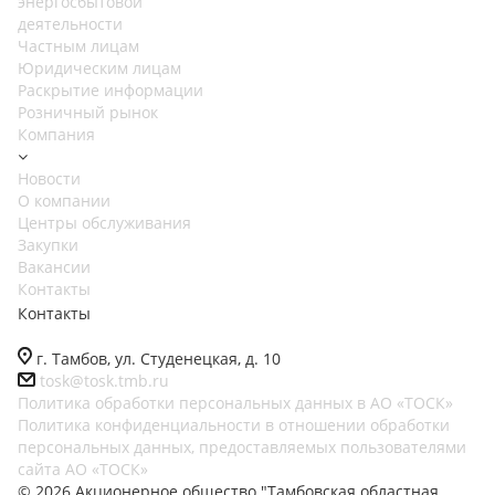
энергосбытовой
деятельности
Частным лицам
Юридическим лицам
Раскрытие информации
Розничный рынок
Компания
Новости
О компании
Центры обслуживания
Закупки
Вакансии
Контакты
Контакты
г. Тамбов, ул. Студенецкая, д. 10
tosk@tosk.tmb.ru
Политика обработки персональных данных в АО «ТОСК»
Политика конфиденциальности в отношении обработки
персональных данных, предоставляемых пользователями
сайта АО «ТОСК»
© 2026 Акционерное общество "Тамбовская областная