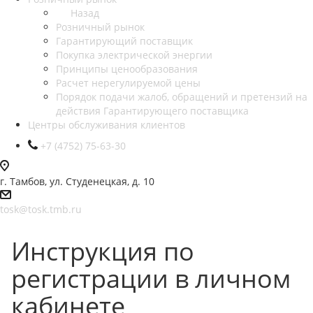
Назад
Розничный рынок
Гарантирующий поставщик
Покупка электрической энергии
Принципы ценообразования
Расчет нерегулируемой цены
Порядок подачи жалоб, обращений и претензий на
действия Гарантирующего поставщика
Центры обслуживания клиентов
+7 (4752) 75-63-30
г. Тамбов, ул. Студенецкая, д. 10
tosk@tosk.tmb.ru
Инструкция по
регистрации в личном
кабинете